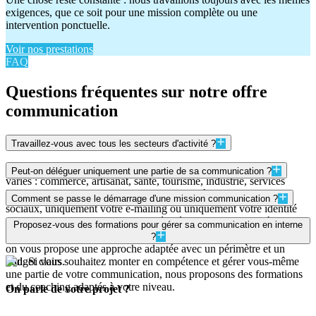
exigences, que ce soit pour une mission complète ou une
intervention ponctuelle.
Voir nos prestations
FAQ
Questions fréquentes sur notre offre
communication
Travaillez-vous avec tous les secteurs d'activité ?
Oui. Nous accompagnons des entreprises dans des secteurs très
Peut-on déléguer uniquement une partie de sa communication ?
variés : commerce, artisanat, santé, tourisme, industrie, services
B2B, e-commerce. Notre approche s'adapte à chaque contexte.
Absolument. Vous pouvez nous confier uniquement vos réseaux
Comment se passe le démarrage d'une mission communication ?
sociaux, uniquement votre e-mailing ou uniquement votre identité
visuelle. Nous intervenons sur le périmètre qui correspond à vos
On commence toujours par un échange pour comprendre votre
Proposez-vous des formations pour gérer sa communication en interne
besoins.
activité, votre cible, vos objectifs et vos contraintes. À partir de là,
?
on vous propose une approche adaptée avec un périmètre et un
budget clairs.
Oui. Si vous souhaitez monter en compétence et gérer vous-même
une partie de votre communication, nous proposons des formations
et du coaching adaptés à votre niveau.
On parle de votre projet ?