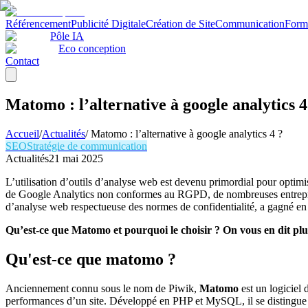
Référencement
Publicité Digitale
Création de Site
Communication
Form
Pôle IA
Eco conception
Contact
Matomo : l’alternative à google analytics 4
Accueil
/
Actualités
/
Matomo : l’alternative à google analytics 4 ?
SEO
Stratégie de communication
Actualités
21 mai 2025
L’utilisation d’outils d’analyse web est devenu primordial pour optimi
de Google Analytics non conformes au RGPD, de nombreuses entreprise
d’analyse web respectueuse des normes de confidentialité, a gagné en 
Qu’est-ce que Matomo et pourquoi le choisir ? On vous en dit plu
Qu'est-ce que matomo ?
Anciennement connu sous le nom de Piwik,
Matomo
est un logiciel 
performances d’un site. Développé en PHP et MySQL, il se distingue par