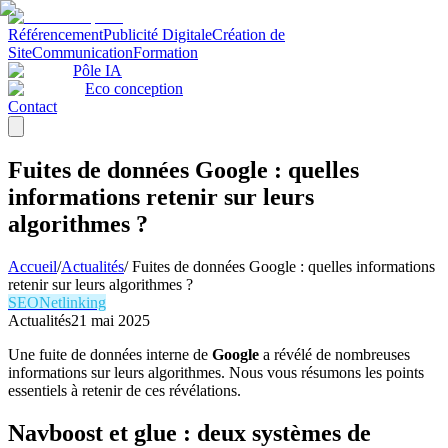
Référencement
Publicité Digitale
Création de
Site
Communication
Formation
Pôle IA
Eco conception
Contact
Fuites de données Google : quelles
informations retenir sur leurs
algorithmes ?
Accueil
/
Actualités
/
Fuites de données Google : quelles informations
retenir sur leurs algorithmes ?
SEO
Netlinking
Actualités
21 mai 2025
Une fuite de données interne de
Google
a révélé de nombreuses
informations sur leurs algorithmes. Nous vous résumons les points
essentiels à retenir de ces révélations.
Navboost et glue : deux systèmes de